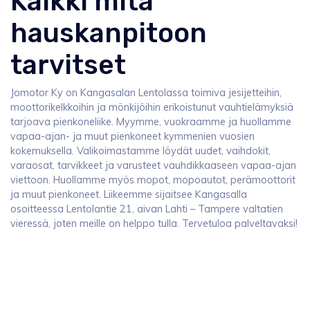
Kaikki mitä
hauskanpitoon
tarvitset
Jomotor Ky on Kangasalan Lentolassa toimiva jesijetteihin,
moottorikelkkoihin ja mönkijöihin erikoistunut vauhtielämyksiä
tarjoava pienkoneliike. Myymme, vuokraamme ja huollamme
vapaa-ajan- ja muut pienkoneet kymmenien vuosien
kokemuksella. Valikoimastamme löydät uudet, vaihdokit,
varaosat, tarvikkeet ja varusteet vauhdikkaaseen vapaa-ajan
viettoon. Huollamme myös mopot, mopoautot, perämoottorit
ja muut pienkoneet. Liikeemme sijaitsee Kangasalla
osoitteessa Lentolantie 21, aivan Lahti – Tampere valtatien
vieressä, joten meille on helppo tulla. Tervetuloa palveltavaksi!